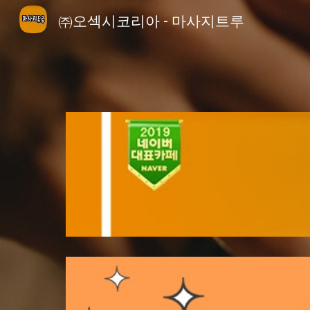
㈜오섹시코리아 - 마사지트루
Sk